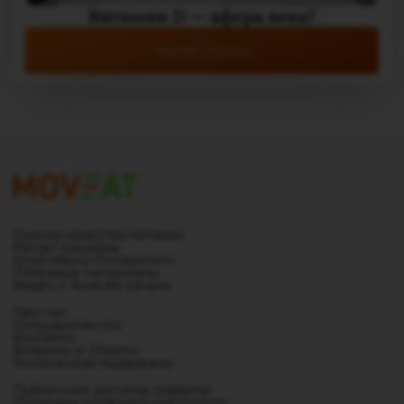
Витамин D — афера века?
Читать статью
Оценка качества питания
Расчет рациона
Клуб Макса Погорелого
Полезные материалы
Видео с Youtube канала
Про нас
Сотрудничество
Контакты
Вопросы и Ответы
Техническая поддержка
Публичный договор (оферта)
Политика конфиденциальности