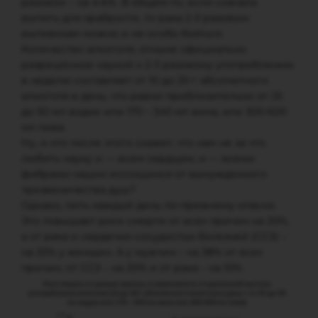
разовом – на 4-6%. В общем-то, если сначала
выпить для храбрости, то рака 2-3 разовым
выпивохам можно и не особо бояться.
Количество алкоголя, отныне официально
разрешённое наукой к 2-3 разовому употреблению
в неделю составляет от 10 до 20 г абсолютного
алкоголя в день, что равно приблизительно от 25
до 50 мл водки или 170 – 340 мл вина, или 300-600
мл пива.
Ну, и кто после этого скажет, что нам не за что
любить науку и — всем сердцем, и — всеми
фибрами наших иссохшихся от вынужденного
трезвеничества душ?
Однако, пить каждый день по-прежнему опасно.
Это повышает риск смерти от всех причин на 20%,
а от рака и сердечно-сосудистых болезней (ССЗ) –
на 33% у женщин. А у мужчин – на 38% от всех
причин, от ССЗ – на 20% и от рака – на 10%.