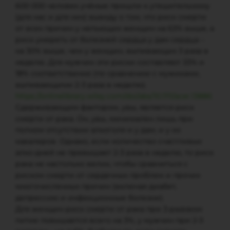
600 000 человек учёные пришли к утешительному
(для нас и для них) выводу о том, что риск смерти
от всех причин у непьющих женщин на 63% выше, а
риск умереть от болезней сердца у дам сердца –
на 30% выше, чем у женщин, выпивающих 3 раза в
неделю. Для мужчин эти риски составляют 33% и
18% соответственно (по сравнению с мужиками,
выпивающими 2-3 раза в неделю).
https://onlinelibrary.wiley.com/doi/abs/10.1111/acer.13886
Сдерживающим фактором, увы, является риск
смерти от рака. Он, увы, минимален лишь при
полном отсутствии алкоголя и у дам, и у их
кавалеров. Однако, если количество счастливых
алко-дней не превышает 2-3 раза в неделю, то риск
рака не настолько велик, чтобы сравниться с
риском смерти от сердечных проблем и прочих
многочисленных причин (включая диабет,
депрессию и инфекционные болезни).
Для женщин риск смерти от рака при 3-разовом
питие повышается всего на 3%, у мужчин при 2-3