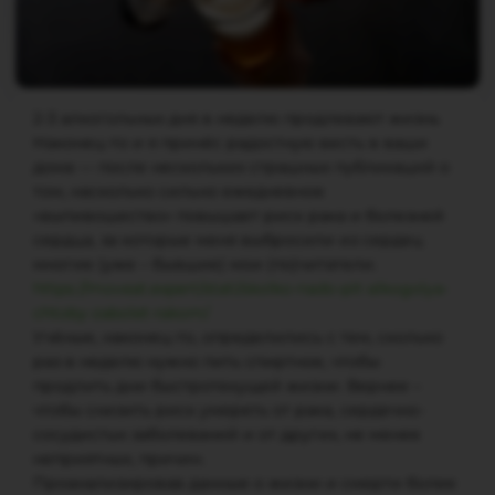
2-3 алкогольных дня в неделю продлевают жизнь
Наконец-то и я принёс радостную весть в ваши
дома — после нескольких страшных публикаций о
том, насколько сильно ежедневное
«выпивошество» повышает риск рака и болезней
сердца, за которые меня выбросили из сердец
многие (уже – бывшие) мои (по)читатели.
https://moveat.expert/stati/skolko-nado-pit-alkogolya-
chtoby-zabolet-rakom/
Учёные, наконец-то, определились с тем, сколько
раз в неделю нужно пить спиртное, чтобы
продлить дни быстротекущей жизни. Вернее –
чтобы снизить риск умереть от рака, сердечно-
сосудистых заболеваний и от других, не менее
неприятных, причин.
Проанализировав данные о жизни и смерти более