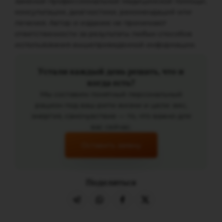
заменой профессиональной медицинской помощи,
консультации, диагностики, рекомендаций или
лечения. Автор и издание не принимают
ответственности за результаты любых способов
использования вышеприведенной информации.
Устали каждый день решать, что и
когда есть?
Мы составим понятный персональный
рацион под ваш ритм жизни и цели: вес,
энергия, самочувствие — то, что важно для
вас сейчас.
Оставить заявку
Поделиться